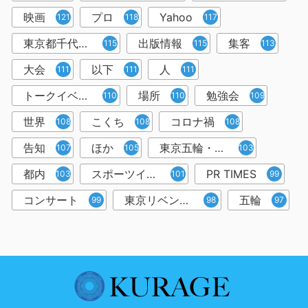
映画
プロ
Yahoo
121
118
117
東京都千代田区
出版情報
集客
115
115
113
大会
以下
人
111
111
111
トークイベント
場所
勉強会
110
110
109
世界
こくち
コロナ禍
108
108
108
告知
ほか
東京五輪・パラリンピック
107
105
103
都内
スポーツイベント
PR TIMES
103
101
99
コンサート
東京リベンジャーズ
五輪
99
98
97