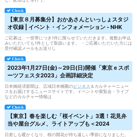
【
東京
８月募集分】おかあさんといっしょスタジ
オ収録 |
イベント
・インフォメーション - NHK
ご応募は、一世帯につき1件に限らせていただきます。複数お申込
みいただいても1件として取扱います。 ・ご応募いただいた方には
受付確認メールをお送りし
2023年1月27日(金)～29日(日)開催「
東京
ｅスポ
ーツフェスタ2023」企画詳細決定
日本橋経済新聞は、広域日本橋圏の
ビジネス
＆カルチャーニュー
スをお届けするニュースサイトです。イベントや展覧会・ライブ
などのカルチャー情報は
【
東京
】春を楽しむ「桜
イベント
」3選！花見弁
当や屋台グルメ、ライトアップも＜2024
日差しも暖かくなり、桜の開花が待ち遠しい季節になりました。