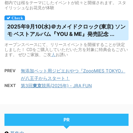
都内では桜をテーマにしたイベントが続々と開催されます。 スタ
イリッシュなお花見が体験
2025年9月10(水)＠カメイドクロック(
東京
) ソン
モ ベストアルバム『YOU & ME』発売記念 ...
オープンスペースにて、リリースイベントを開催することが決定
しました！ CDをご購入していただいた方を対象に特典会もござい
ます。 ぜひご家族、ご友
人
お誘い
PREV
無添加ペット用ジビエおやつ『ZoooMIES TOKYO』
が八王子からスタート！
NEXT
第3回
東京
競馬(2025年) - JRA FUN
PR