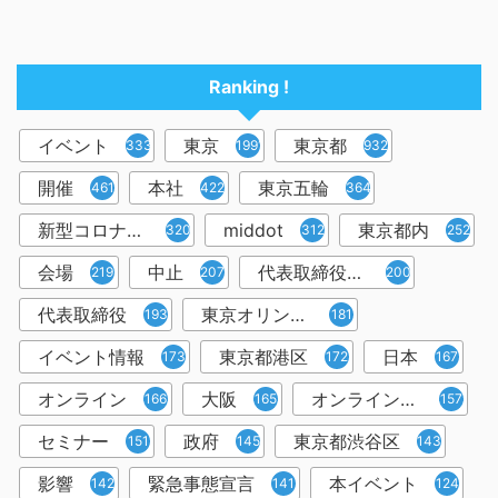
Ranking !
イベント
東京
東京都
3335
1991
932
開催
本社
東京五輪
461
422
364
新型コロナウイルス
middot
東京都内
320
312
252
会場
中止
代表取締役社長
219
207
200
代表取締役
東京オリンピック
193
181
イベント情報
東京都港区
日本
173
172
167
オンライン
大阪
オンラインイベント
166
165
157
セミナー
政府
東京都渋谷区
151
145
143
影響
緊急事態宣言
本イベント
142
141
124